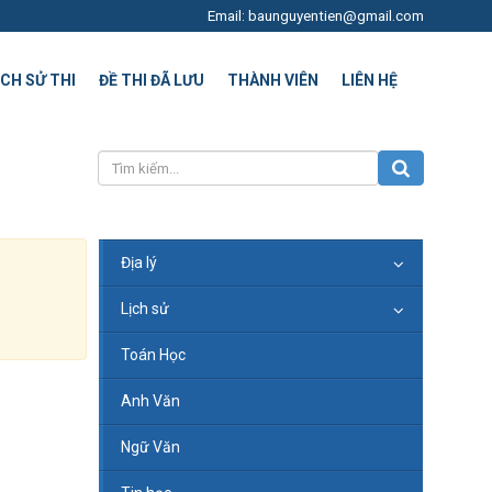
Email: baunguyentien@gmail.com
ỊCH SỬ THI
ĐỀ THI ĐÃ LƯU
THÀNH VIÊN
LIÊN HỆ
Địa lý
Lịch sử
Toán Học
Anh Văn
Ngữ Văn